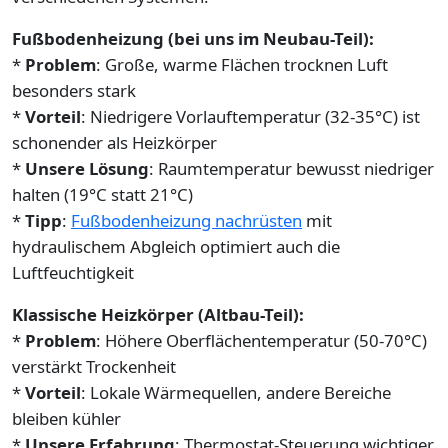
Fußbodenheizung (bei uns im Neubau-Teil):
*
Problem
: Große, warme Flächen trocknen Luft
besonders stark
*
Vorteil
: Niedrigere Vorlauftemperatur (32-35°C) ist
schonender als Heizkörper
*
Unsere Lösung
: Raumtemperatur bewusst niedriger
halten (19°C statt 21°C)
*
Tipp
:
Fußbodenheizung nachrüsten
mit
hydraulischem Abgleich optimiert auch die
Luftfeuchtigkeit
Klassische Heizkörper (Altbau-Teil):
*
Problem
: Höhere Oberflächentemperatur (50-70°C)
verstärkt Trockenheit
*
Vorteil
: Lokale Wärmequellen, andere Bereiche
bleiben kühler
*
Unsere Erfahrung
: Thermostat-Steuerung wichtiger